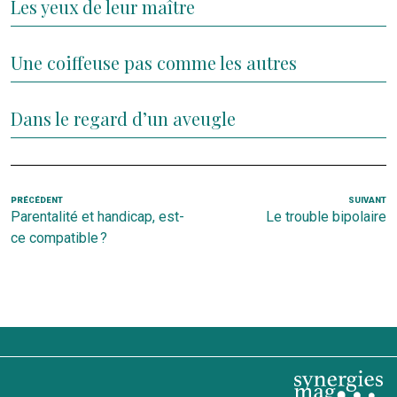
Les yeux de leur maître
Une coiffeuse pas comme les autres
Dans le regard d’un aveugle
Navigation
Article
PRÉCÉDENT
SUIVANT
Ar
Parentalité et handicap, est-
Le trouble bipolaire
de
précédent
s
ce compatible ?
l’article