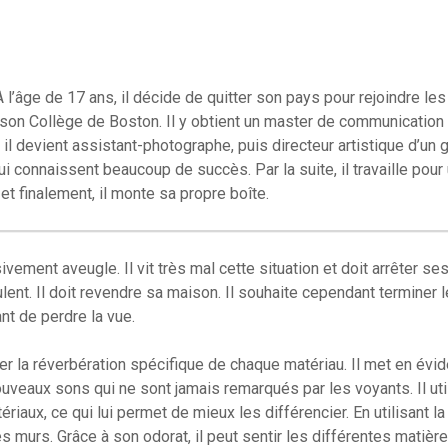
l’âge de 17 ans, il décide de quitter son pays pour rejoindre le
merson Collège de Boston. Il y obtient un master de communication
 il devient assistant-photographe, puis directeur artistique d’un 
ui connaissent beaucoup de succès. Par la suite, il travaille pour
t finalement, il monte sa propre boîte.
sivement aveugle. Il vit très mal cette situation et doit arrêter se
ent. Il doit revendre sa maison. Il souhaite cependant terminer 
nt de perdre la vue.
ifier la réverbération spécifique de chaque matériau. Il met en évi
uveaux sons qui ne sont jamais remarqués par les voyants. Il uti
riaux, ce qui lui permet de mieux les différencier. En utilisant la
es murs. Grâce à son odorat, il peut sentir les différentes matièr