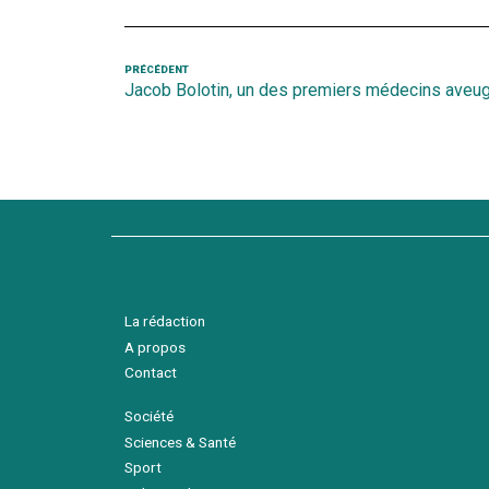
Navigation
Article
PRÉCÉDENT
Jacob Bolotin, un des premiers médecins aveu
précédent
de
l’article
La rédaction
A propos
Contact
Société
Sciences & Santé
Sport