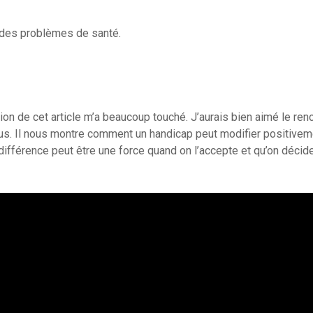
à des problèmes de santé.
on de cet article m’a beaucoup touché. J’aurais bien aimé le renc
us. Il nous montre comment un handicap peut modifier positivem
 différence peut être une force quand on l’accepte et qu’on décid