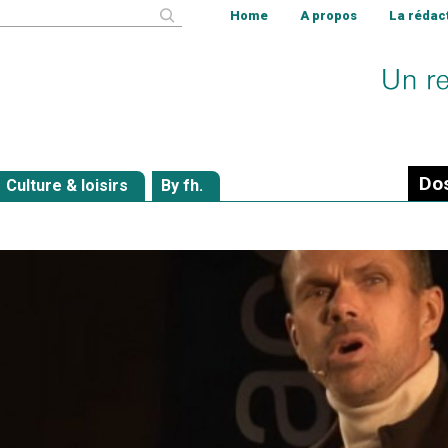
cher
Home
A propos
La rédac
Dos
Culture & loisirs
By fh.