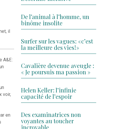
De l’animal à l’homme, un
binôme insolite
et, il
Surfer sur les vagues : « c’est
la meilleure des vies ! »
e A&E :
Cavalière devenue aveugle :
un
« Je poursuis ma passion »
cun
Helen Keller : l’infinie
 voir,
capacité de l’espoir
Des examinatrices non
car en
voyantes au toucher
s
incroyable