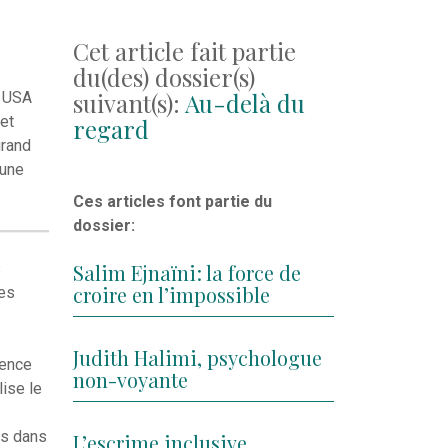
Cet article fait partie
du(des) dossier(s)
suivant(s):
Au-delà du
s USA
 et
regard
grand
 une
Ces articles font partie du
dossier:
s
Salim Ejnaïni : la force de
croire en l’impossible
les
Judith Halimi, psychologue
dence
non-voyante
lise le
es dans
L’escrime inclusive