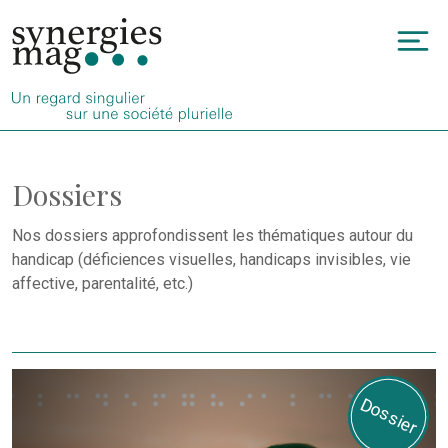
Allez
au
To
contenu
na
Dossiers
Nos dossiers approfondissent les thématiques autour du
handicap (déficiences visuelles, handicaps invisibles, vie
affective, parentalité, etc.)