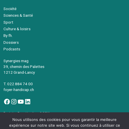
Société
Sciences & Santé
Sport
Culture & loisirs
By fh.
Dossiers
Podcasts
Synergies mag
39, chemin des Palettes
1212 Grand-Lancy
T. 022 884 74 00
foyer-handicap.ch
Facebook
Instagram
YouTube
LinkedIn
Fondation Foyer-Handicap © 2026
Avec le soutien de la République et canton de Genève
Nous utilisons des cookies pour vous garantir la meilleure
©Synergies Mag – Intégration
devsector.ch
expérience sur notre site web. Si vous continuez à utiliser ce