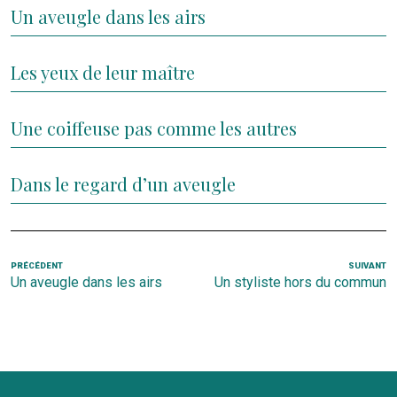
Un aveugle dans les airs
Les yeux de leur maître
Une coiffeuse pas comme les autres
Dans le regard d’un aveugle
Navigation
Article
PRÉCÉDENT
SUIVANT
Ar
Un aveugle dans les airs
Un styliste hors du commun
de
précédent
s
l’article