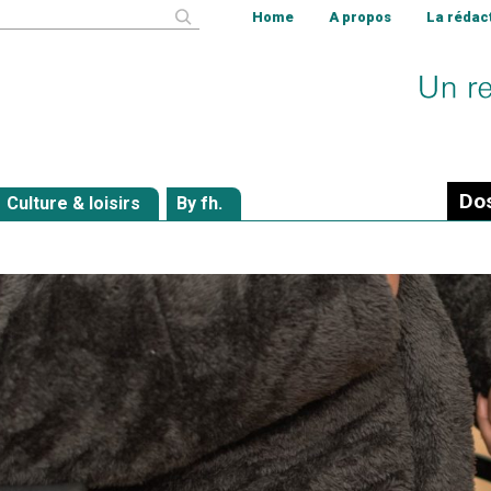
cher
Home
A propos
La rédac
Dos
Culture & loisirs
By fh.