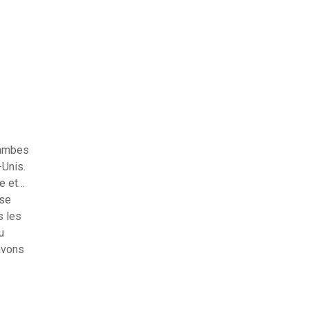
jambes
-Unis.
se et…
sse
s les
u
 avons