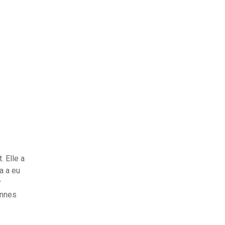
. Elle a
a a eu
r
onnes