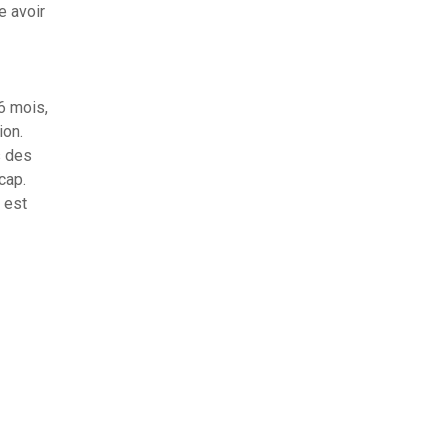
e avoir
6 mois,
ion.
s des
cap.
 est