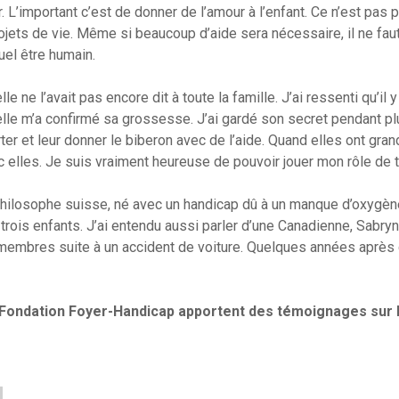
. L’important c’est de donner de l’amour à l’enfant. Ce n’est pas 
ojets de vie. Même si beaucoup d’aide sera nécessaire, il ne fau
uel être humain.
e l’avait pas encore dit à toute la famille. J’ai ressenti qu’il y
 elle m’a confirmé sa grossesse. J’ai gardé son secret pendant p
ter et leur donner le biberon avec de l’aide. Quand elles ont grandi
vec elles. Je suis vraiment heureuse de pouvoir jouer mon rôle de t
un philosophe suisse, né avec un handicap dû à un manque d’oxygèn
 trois enfants. J’ai entendu aussi parler d’une Canadienne, Sabry
membres suite à un accident de voiture. Quelques années après
 Fondation Foyer-Handicap apportent des témoignages sur 