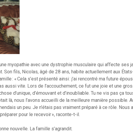
’une myopathie avec une dystrophie musculaire qui affecte ses 
nt. Son fils, Nicolas, âgé de 28 ans, habite actuellement aux États
amille : « Cela s’est présenté ainsi : j’ai rencontré ma future épou
pas aussi vite. Lors de l’accouchement, ce fut une joie et une gro
 chose d’unique, d’émouvant et d’inoubliable. Tu ne vis pas ça tou
 était là, nous l’avons accueilli de la meilleure manière possible. A
préhendais un peu. Je n’étais pas vraiment préparé à ce rôle. Nous
éparer pour le recevoir », raconte-t-il.
nne nouvelle. La famille s’agrandit.