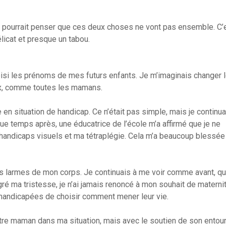
on pourrait penser que ces deux choses ne vont pas ensemble. C’
élicat et presque un tabou.
hoisi les prénoms de mes futurs enfants. Je m’imaginais changer 
eux, comme toutes les mamans.
 en situation de handicap. Ce n’était pas simple, mais je continua
ue temps après, une éducatrice de l’école m’a affirmé que je ne
handicaps visuels et ma tétraplégie. Cela m’a beaucoup blessée 
les larmes de mon corps. Je continuais à me voir comme avant, q
gré ma tristesse, je n’ai jamais renoncé à mon souhait de maternité
 handicapées de choisir comment mener leur vie.
être maman dans ma situation, mais avec le soutien de son entou