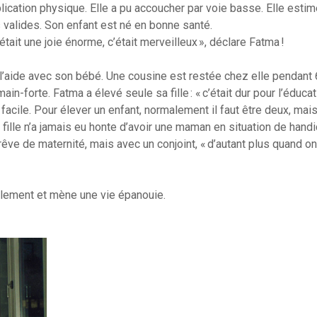
cation physique. Elle a pu accoucher par voie basse. Elle estim
alides. Son enfant est né en bonne santé.
était une joie énorme, c’était merveilleux », déclare Fatma !
n l’aide avec son bébé. Une cousine est restée chez elle pendant 
n-forte. Fatma a élevé seule sa fille : « c’était dur pour l’éducat
 facile. Pour élever un enfant, normalement il faut être deux, mai
 fille n’a jamais eu honte d’avoir une maman en situation de handi
e de maternité, mais avec un conjoint, « d’autant plus quand on
ellement et mène une vie épanouie.