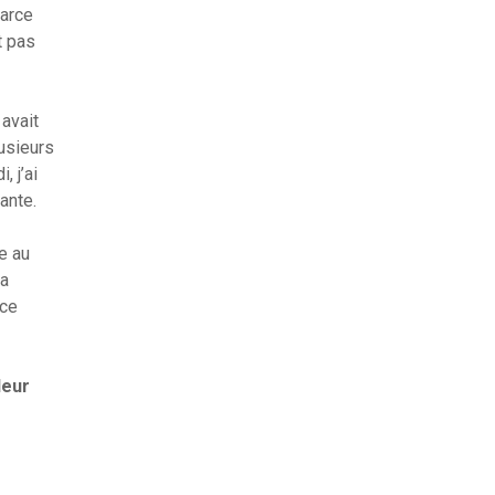
parce
t pas
 avait
lusieurs
, j’ai
ante.
e au
na
 ce
leur