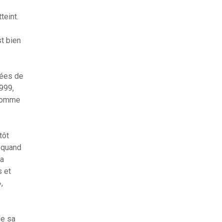
teint.
st bien
nées de
999,
 comme
tôt
t quand
sa
s et
,
de sa