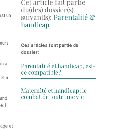
Cet article fait partie
du(des) dossier(s)
suivant(s):
Parentalité &
est un
handicap
leurs
Ces articles font partie du
dossier:
is à
Parentalité et handicap, est-
ce compatible ?
et a
Maternité et handicap : le
combat de toute une vie
uand
. Il
rage et