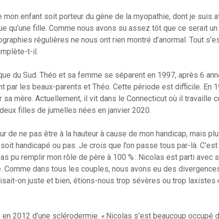
mon enfant soit porteur du gène de la myopathie, dont je suis at
sque qu’une fille. Comme nous avons su assez tôt que ce serait un
ographies régulières ne nous ont rien montré d’anormal. Tout s’e
mplète-t-il.
érique du Sud. Théo et sa femme se séparent en 1997, après 6 an
par les beaux-parents et Théo. Cette période est difficile. En 1
sa mère. Actuellement, il vit dans le Connecticut où il travaille
 deux filles de jumelles nées en janvier 2020.
peur de ne pas être à la hauteur à cause de mon handicap, mais plu
n soit handicapé ou pas. Je crois que l’on passe tous par-là. C’es
s pu remplir mon rôle de père à 100 % : Nicolas est parti avec 
ce. Comme dans tous les couples, nous avons eu des divergence
sait-on juste et bien, étions-nous trop sévères ou trop laxistes »
en 2012 d’une sclérodermie. « Nicolas s’est beaucoup occupé 