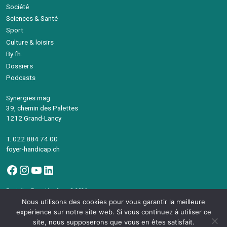
Société
Sciences & Santé
Sport
Culture & loisirs
By fh.
Dossiers
Podcasts
Synergies mag
39, chemin des Palettes
1212 Grand-Lancy
T. 022 884 74 00
foyer-handicap.ch
Facebook
Instagram
YouTube
LinkedIn
Fondation Foyer-Handicap © 2026
Avec le soutien de la République et canton de Genève
Nous utilisons des cookies pour vous garantir la meilleure
©Synergies Mag – Intégration
devsector.ch
expérience sur notre site web. Si vous continuez à utiliser ce
site, nous supposerons que vous en êtes satisfait.