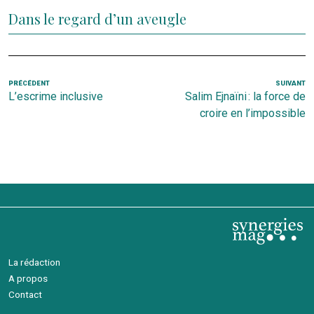
Dans le regard d’un aveugle
Navigation
Article
PRÉCÉDENT
SUIVANT
Ar
L’escrime inclusive
Salim Ejnaïni : la force de
de
précédent
s
croire en l’impossible
l’article
La rédaction
A propos
Contact