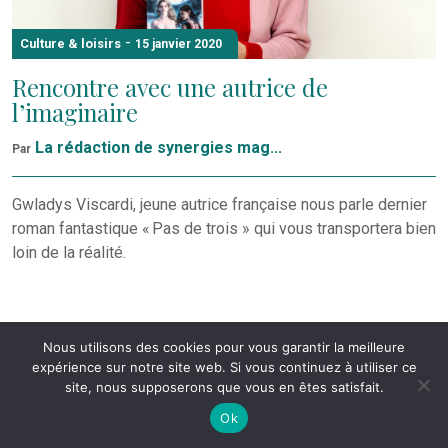
-
Culture & loisirs
15 janvier 2020
Rencontre avec une autrice de
l’imaginaire
La rédaction de synergies mag...
Par
Gwladys Viscardi, jeune autrice française nous parle dernier
roman fantastique « Pas de trois » qui vous transportera bien
loin de la réalité.
Nous utilisons des cookies pour vous garantir la meilleure
expérience sur notre site web. Si vous continuez à utiliser ce
site, nous supposerons que vous en êtes satisfait.
Ok