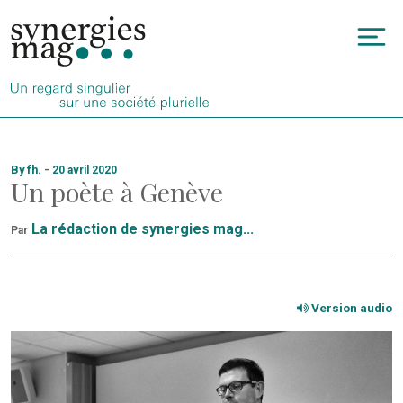
Allez
au
To
contenu
na
By fh.
-
20 avril 2020
Un poète à Genève
La rédaction de synergies mag...
Par
Version audio