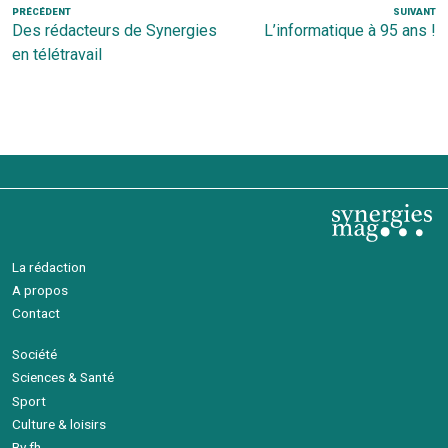
Navigation
Article
PRÉCÉDENT
SUIVANT
Ar
Des rédacteurs de Synergies
L’informatique à 95 ans !
de
précédent
s
en télétravail
l’article
La rédaction
A propos
Contact
Société
Sciences & Santé
Sport
Culture & loisirs
By fh.