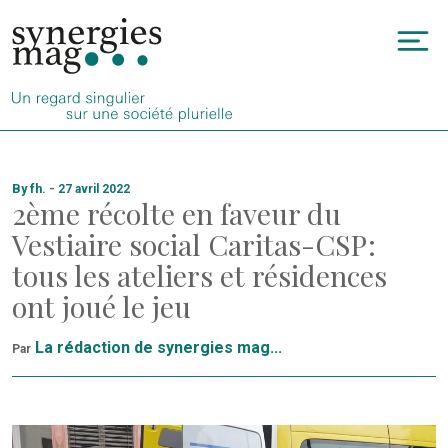
Allez
au
To
contenu
na
By fh.
-
27 avril 2022
2ème récolte en faveur du
Vestiaire social Caritas-CSP :
tous les ateliers et résidences
ont joué le jeu
La rédaction de synergies mag...
Par