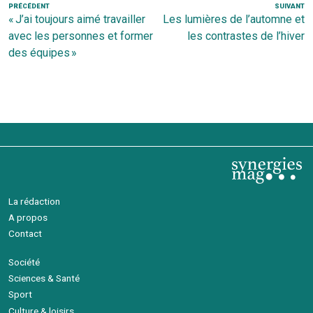
Navigation
Article
PRÉCÉDENT
SUIVANT
Ar
« J’ai toujours aimé travailler
Les lumières de l’automne et
de
précédent
s
avec les personnes et former
les contrastes de l’hiver
l’article
des équipes »
La rédaction
A propos
Contact
Société
Sciences & Santé
Sport
Culture & loisirs