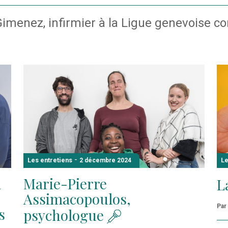
menez, infirmier à la Ligue genevoise con
-
Les entretiens
Le
2 décembre 2024
à
Marie-Pierre
L
Assimacopoulos,
Par
s
psychologue