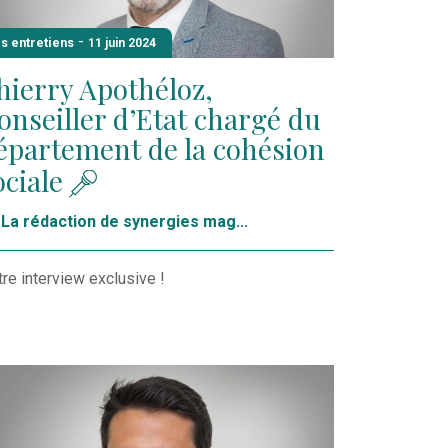
-
s entretiens
11 juin 2024
hierry Apothéloz,
onseiller d’Etat chargé du
épartement de la cohésion
ociale
La rédaction de synergies mag...
re interview exclusive !