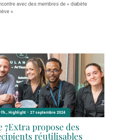
ncontre avec des membres de « diabète
nève ».
-
 fh.
,
Highlight
27 septembre 2024
e 7Extra propose des
écipients réutilisables