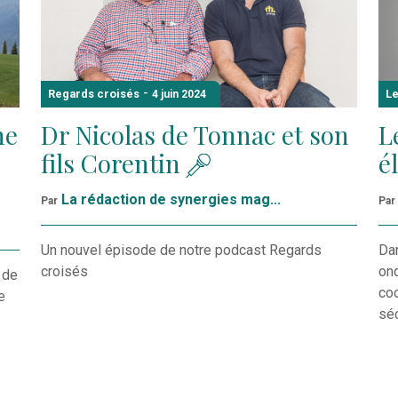
-
Regards croisés
Le
4 juin 2024
ne
Dr Nicolas de Tonnac et son
L
fils Corentin
é
La rédaction de synergies mag...
Par
Par
Un nouvel épisode de notre podcast Regards
Dan
croisés
on
 de
coo
e
sé