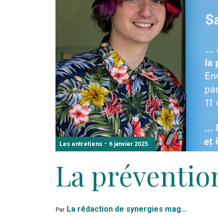
-
Les entretiens
6 janvier 2025
La préventio
La rédaction de synergies mag...
Par