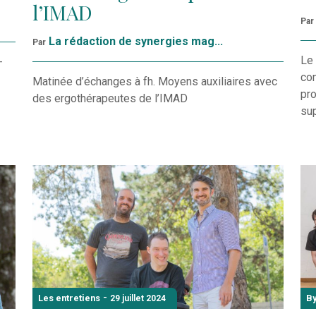
l’IMAD
Par
La rédaction de synergies mag...
Par
Le 
-
con
Matinée d’échanges à fh. Moyens auxiliaires avec
pro
des ergothérapeutes de l’IMAD
sup
-
Les entretiens
By
29 juillet 2024