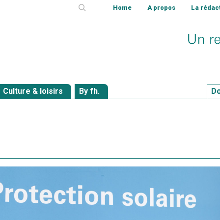
cher
Home
A propos
La rédac
Culture & loisirs
By fh.
Do