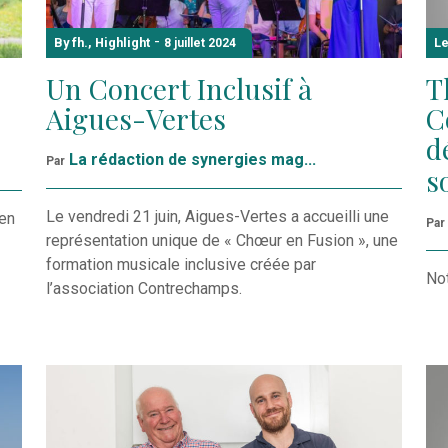
-
By fh.
,
Highlight
Le
8 juillet 2024
Un Concert Inclusif à
T
Aigues-Vertes
C
d
La rédaction de synergies mag...
Par
s
Le vendredi 21 juin, Aigues-Vertes a accueilli une
pen
Par
représentation unique de « Chœur en Fusion », une
formation musicale inclusive créée par
Not
l’association Contrechamps.