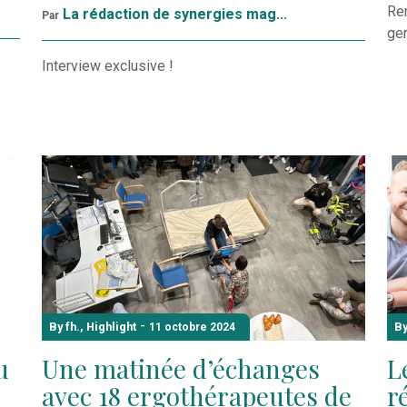
Re
La rédaction de synergies mag...
Par
ge
Interview exclusive !
-
By fh.
,
Highlight
By
11 octobre 2024
u
Une matinée d’échanges
L
avec 18 ergothérapeutes de
r