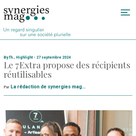
Allez
au
To
contenu
na
By fh.
,
Highlight
-
27 septembre 2024
Le 7Extra propose des récipients
réutilisables
La rédaction de synergies mag...
Par