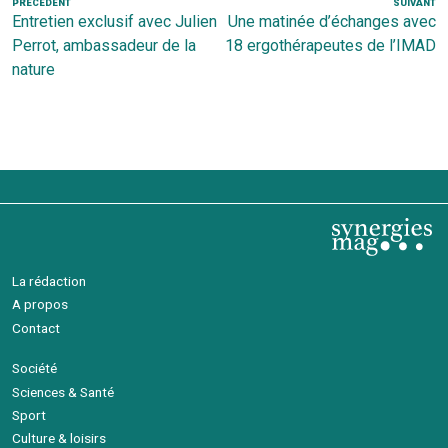
Navigation
Article
PRÉCÉDENT
SUIVANT
Ar
Entretien exclusif avec Julien
Une matinée d’échanges avec
de
précédent
s
Perrot, ambassadeur de la
18 ergothérapeutes de l’IMAD
l’article
nature
La rédaction
A propos
Contact
Société
Sciences & Santé
Sport
Culture & loisirs