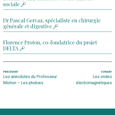
sociale
Dr Pascal Gervaz, spécialiste en chirurgie
générale et digestive
Florence Proton, co-fondatrice du projet
DELTA
Navigation
Article
PRÉCÉDENT
SUIVANT
Ar
Les anecdotes du Professeur
Les ondes
de
précédent
s
Michon – Les phobies
électromagnétiques
l’article