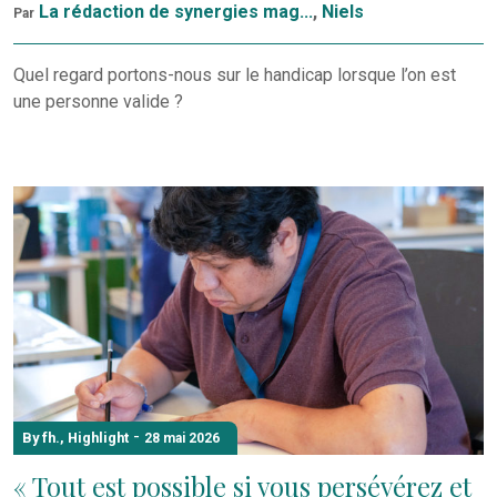
La rédaction de synergies mag...
,
Niels
Par
Quel regard portons-nous sur le handicap lorsque l’on est
une personne valide ?
-
By fh.
,
Highlight
28 mai 2026
« Tout est possible si vous persévérez et