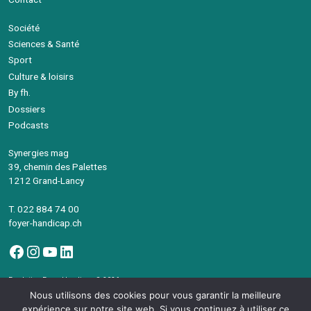
Société
Sciences & Santé
Sport
Culture & loisirs
By fh.
Dossiers
Podcasts
Synergies mag
39, chemin des Palettes
1212 Grand-Lancy
T. 022 884 74 00
foyer-handicap.ch
Facebook
Instagram
YouTube
LinkedIn
Fondation Foyer-Handicap © 2026
Avec le soutien de la République et canton de Genève
Nous utilisons des cookies pour vous garantir la meilleure
©Synergies Mag – Intégration
devsector.ch
expérience sur notre site web. Si vous continuez à utiliser ce