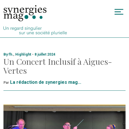
Allez
au
To
contenu
na
By fh.
,
Highlight
-
8 juillet 2024
Un Concert Inclusif à Aigues-
Vertes
La rédaction de synergies mag...
Par