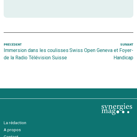
Navigation
Article
PRÉCÉDENT
SUIVANT
Ar
Immersion dans les coulisses
Swiss Open Geneva et Foyer-
de
précédent
s
de la Radio Télévision Suisse
Handicap
l’article
La rédaction
A propos
Contact