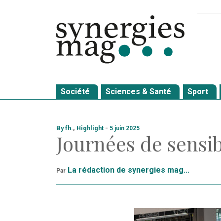
Allez
Recher
au
contenu
Société
Sciences & Santé
Sport
By fh.
,
Highlight
-
5 juin 2025
Journées de sensib
La rédaction de synergies mag...
Par