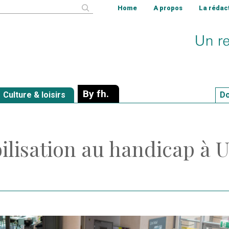
cher
Home
A propos
La rédac
By fh.
Culture & loisirs
Do
ilisation au handicap à U