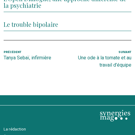
la psychiatrie
Le trouble bipolaire
Navigation
Article
PRÉCÉDENT
SUIVANT
Ar
Tanya Sebaï, infirmière
Une ode à la tomate et au
de
précédent
s
travail d’équipe
l’article
La rédaction