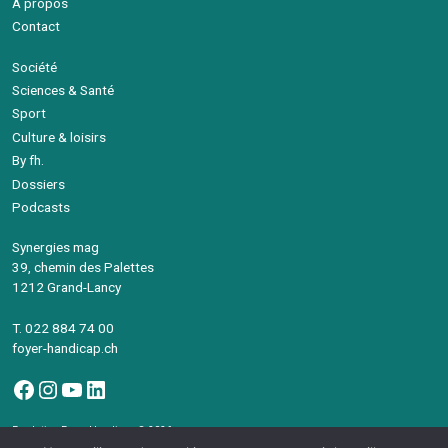
A propos
Contact
Société
Sciences & Santé
Sport
Culture & loisirs
By fh.
Dossiers
Podcasts
Synergies mag
39, chemin des Palettes
1212 Grand-Lancy
T. 022 884 74 00
foyer-handicap.ch
Facebook
Instagram
YouTube
LinkedIn
Fondation Foyer-Handicap © 2026
Avec le soutien de la République et canton de Genève