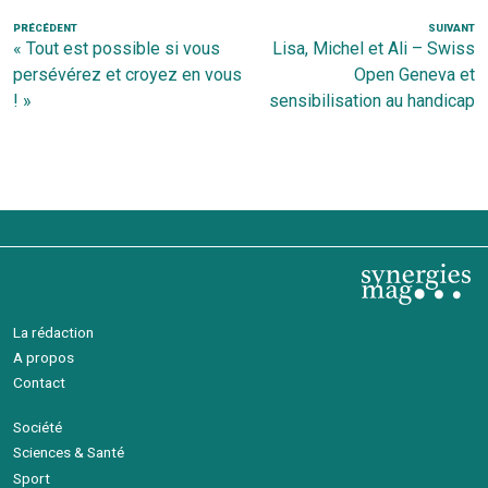
Navigation
Article
PRÉCÉDENT
SUIVANT
Ar
« Tout est possible si vous
Lisa, Michel et Ali – Swiss
de
précédent
s
persévérez et croyez en vous
Open Geneva et
l’article
! »
sensibilisation au handicap
La rédaction
A propos
Contact
Société
Sciences & Santé
Sport