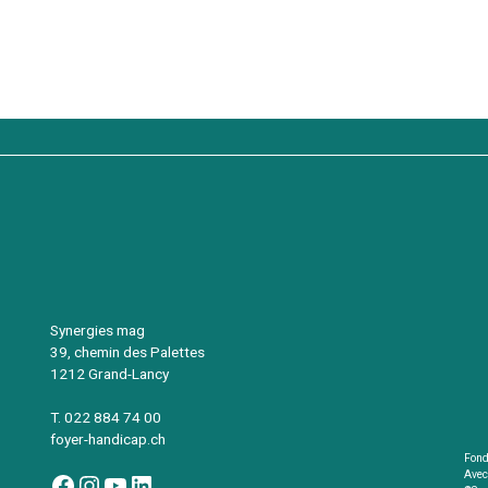
Synergies mag
39, chemin des Palettes
1212 Grand-Lancy
T. 022 884 74 00
foyer-handicap.ch
Fond
Avec
Facebook
Instagram
YouTube
LinkedIn