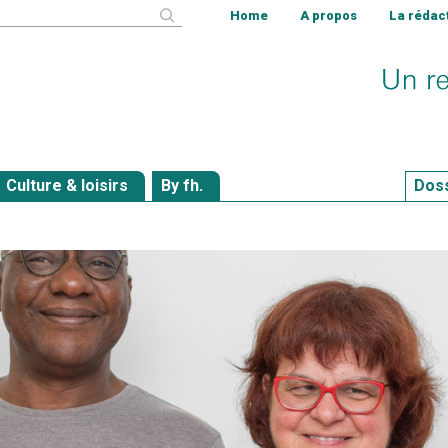
cher
Home
A propos
La rédac
Culture & loisirs
By fh.
Dos