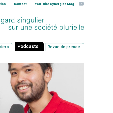
YouTube
tion
Contact
YouTube Synergies Mag
Podcasts
siers
Revue de presse