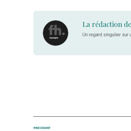
La rédaction de
Un regard singulier sur u
Navigation
Article
PRÉCÉDENT