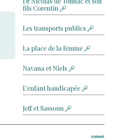
Dr Nicolas de Tonnac et son
fils Corentin
Les transports publics
La place de la femme
Navana et Niels
L’enfant handicapée
Jeff et Sassoun
SUIVANT
Article