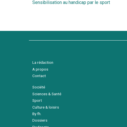
Sensibilisation au handicap par le sport
précédent
de
l’article
La rédaction
A propos
Contact
Société
Sciences & Santé
Sport
Culture & loisirs
By fh.
Dossiers
Podcasts