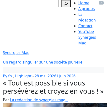
Yo
Allez
Rechercher
Home
au
A propos
contenu
La
rédaction
Contact
YouTube
Synergies
Mag
Synergies Mag
Un regard singulier sur une société plurielle
Toggle
By fh.
,
Highlight
-
28 mai 2026
1 juin 2026
navigation
« Tout est possible si vous
persévérez et croyez en vous ! »
Par
La rédaction de synergies mag...