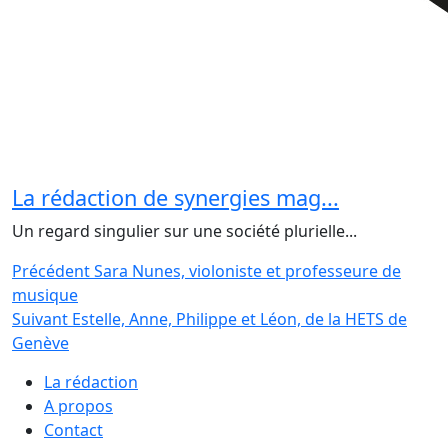
La rédaction de synergies mag...
Un regard singulier sur une société plurielle...
Navigation
Article
Précédent
Sara Nunes, violoniste et professeure de
précédent
musique
de
Article
Suivant
Estelle, Anne, Philippe et Léon, de la HETS de
l’article
suivant
Genève
La rédaction
A propos
Contact