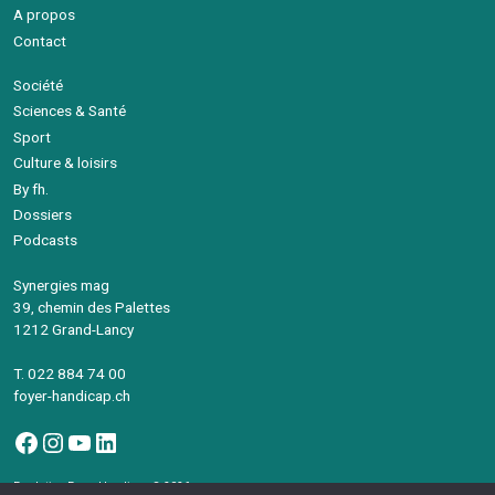
A propos
Contact
Société
Sciences & Santé
Sport
Culture & loisirs
By fh.
Dossiers
Podcasts
Synergies mag
39, chemin des Palettes
1212 Grand-Lancy
T. 022 884 74 00
foyer-handicap.ch
Facebook
Instagram
YouTube
LinkedIn
Fondation Foyer-Handicap © 2026