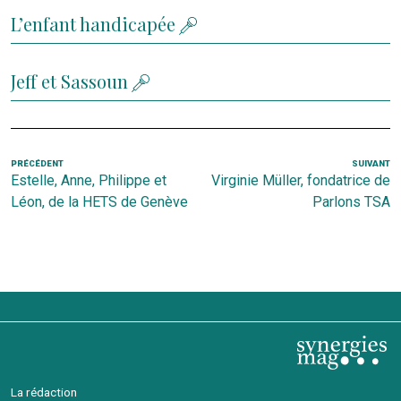
L’enfant handicapée
Jeff et Sassoun
Navigation
Article
PRÉCÉDENT
SUIVANT
Ar
Estelle, Anne, Philippe et
Virginie Müller, fondatrice de
de
précédent
s
Léon, de la HETS de Genève
Parlons TSA
l’article
La rédaction