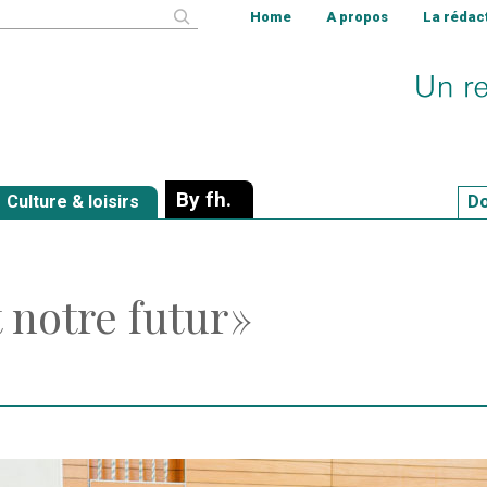
cher
Home
A propos
La rédac
By fh.
Culture & loisirs
Do
 notre futur »