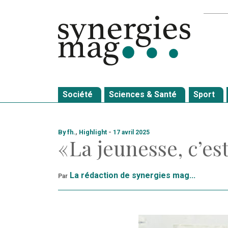
Allez
Recher
au
contenu
Société
Sciences & Santé
Sport
By fh.
,
Highlight
-
17 avril 2025
« La jeunesse, c’est
La rédaction de synergies mag...
Par