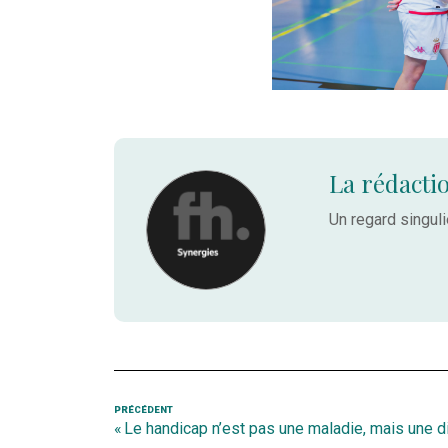
La rédacti
Un regard singulie
Navigation
Article
PRÉCÉDENT
« Le handicap n’est pas une maladie, mais une d
précédent