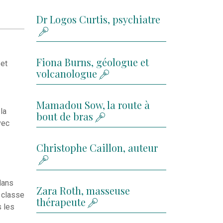
Dr Logos Curtis, psychiatre
Fiona Burns, géologue et
 et
volcanologue
Mamadou Sow, la route à
la
bout de bras
vec
Christophe Caillon, auteur
dans
Zara Roth, masseuse
e classe
thérapeute
s les