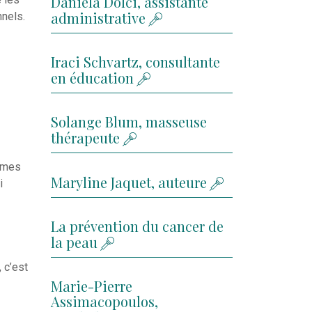
Daniela Dolci, assistante
administrative
nnels.
Iraci Schvartz, consultante
en éducation
Solange Blum, masseuse
thérapeute
t mes
Maryline Jaquet, auteure
i
La prévention du cancer de
la peau
 c’est
Marie-Pierre
Assimacopoulos,