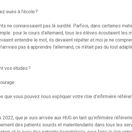
ez eues à l’école ?
nts ne connaissaient pas là surdité. Parfois, dans certaines mati
ple : pour le cours d’allemand, tous les élèves écoutaient les 
devaient entendre le mot, ils devaient répéter et moi je ne compre
n’arrivais pas à apprendre l’allemand, ce n’était pas du tout adapt
nt vos études ?
tourage.
t-ce que vous pouvez nous expliquer votre rôle d’infirmière référe
is 2022, que je suis arrivée aux HUG en tant qu’infirmière référent
gnement des patients sourds et malentendants dans tous les ser
n et le suivi des patients hospitalisés, pour faire le lien entr