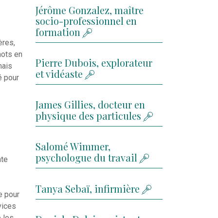
Jérôme Gonzalez, maître
socio-professionnel en
formation
ères,
mots en
Pierre Dubois, explorateur
nais
et vidéaste
é pour
James Gillies, docteur en
physique des particules
Salomé Wimmer,
psychologue du travail
nte
Tanya Sebaï, infirmière
e pour
vices
e les