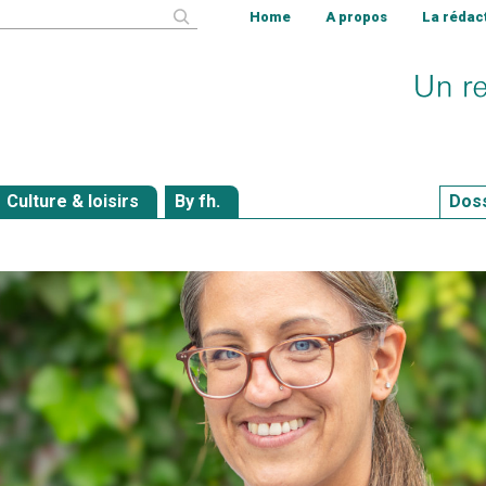
cher
Home
A propos
La rédac
Culture & loisirs
By fh.
Dos