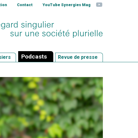
YouTube
tion
Contact
YouTube Synergies Mag
Podcasts
siers
Revue de presse