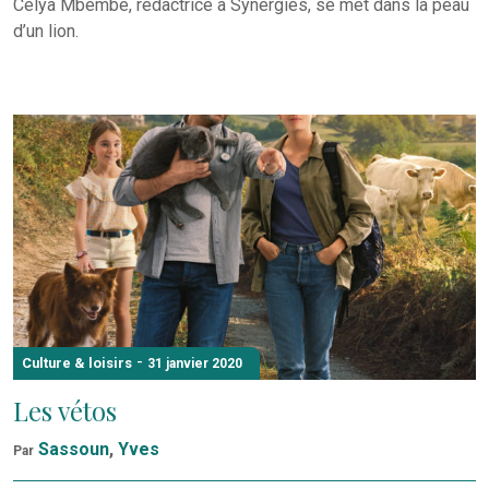
Celya Mbembe, rédactrice à Synergies, se met dans la peau
d’un lion.
-
Culture & loisirs
31 janvier 2020
Les vétos
Sassoun
,
Yves
Par