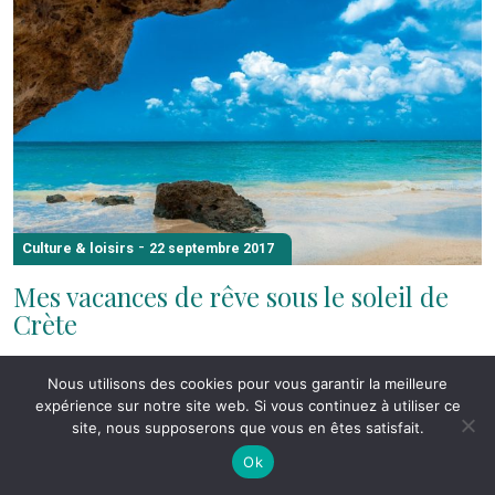
-
Culture & loisirs
22 septembre 2017
Mes vacances de rêve sous le soleil de
Crète
Sassoun
Par
Nous utilisons des cookies pour vous garantir la meilleure
expérience sur notre site web. Si vous continuez à utiliser ce
Nous partons une semaine au mois d’août en famille en
site, nous supposerons que vous en êtes satisfait.
Crète, une île située au sud de la Grèce. Le vol dure trois
Ok
heures et nous atterrissons à Héraklion, la principale ville de