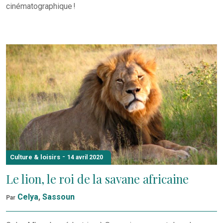
cinématographique !
-
Culture & loisirs
14 avril 2020
Le lion, le roi de la savane africaine
Celya
,
Sassoun
Par