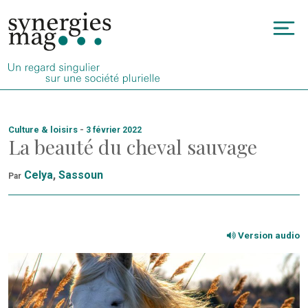
Allez
au
To
contenu
na
Culture & loisirs
-
3 février 2022
La beauté du cheval sauvage
Celya
,
Sassoun
Par
Version audio