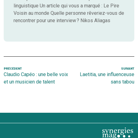
linguistique Un article qui vous a marqué : Le Pire
Voisin au monde Quelle personne rêveriez-vous de
rencontrer pour une interview ? Nikos Aliagas
Navigation
Article
PRÉCÉDENT
SUIVANT
Ar
Claudio Capéo : une belle voix
Laetitia, une influenceuse
de
précédent
s
et un musicien de talent
sans tabou
l’article