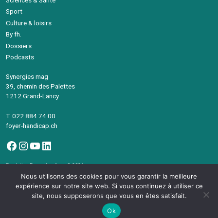
Sciences & Santé
Sport
Culture & loisirs
By fh.
Dossiers
Podcasts
Synergies mag
39, chemin des Palettes
1212 Grand-Lancy
T. 022 884 74 00
foyer-handicap.ch
Facebook
Instagram
YouTube
LinkedIn
Fondation Foyer-Handicap © 2026
Avec le soutien de la République et canton de Genève
Nous utilisons des cookies pour vous garantir la meilleure
©Synergies Mag – Intégration
devsector.ch
expérience sur notre site web. Si vous continuez à utiliser ce
site, nous supposerons que vous en êtes satisfait.
Ok