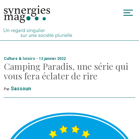
Allez
au
To
contenu
na
Culture & loisirs
-
13 janvier 2022
Camping Paradis, une série qui
vous fera éclater de rire
Sassoun
Par