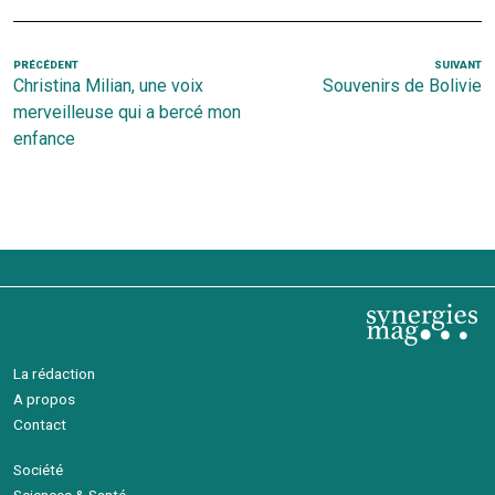
Navigation
Article
PRÉCÉDENT
SUIVANT
Ar
Christina Milian, une voix
Souvenirs de Bolivie
de
précédent
s
merveilleuse qui a bercé mon
l’article
enfance
La rédaction
A propos
Contact
Société