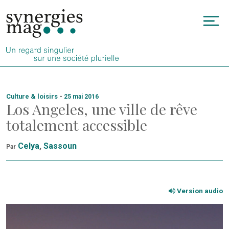
Allez
au
To
contenu
na
Culture & loisirs
-
25 mai 2016
Los Angeles, une ville de rêve
totalement accessible
Celya
,
Sassoun
Par
Version audio