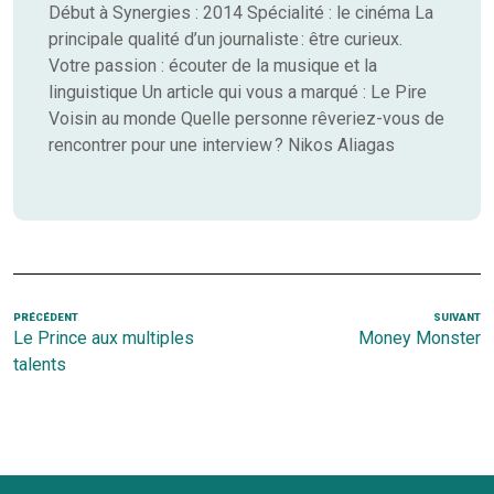
Début à Synergies : 2014 Spécialité : le cinéma La
principale qualité d’un journaliste : être curieux.
Votre passion : écouter de la musique et la
linguistique Un article qui vous a marqué : Le Pire
Voisin au monde Quelle personne rêveriez-vous de
rencontrer pour une interview ? Nikos Aliagas
Navigation
Article
PRÉCÉDENT
SUIVANT
Ar
Le Prince aux multiples
Money Monster
de
précédent
s
talents
l’article