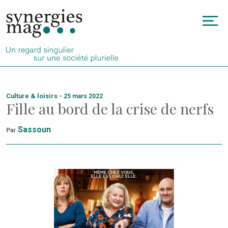
Allez
au
To
contenu
na
Culture & loisirs
-
25 mars 2022
Fille au bord de la crise de nerfs
Sassoun
Par