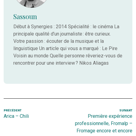
Sassoun
Début à Synergies : 2014 Spécialité : le cinéma La
principale qualité d’un journaliste : être curieux.
Votre passion : écouter de la musique et la
linguistique Un article qui vous a marqué : Le Pire
Voisin au monde Quelle personne rêveriez-vous de
rencontrer pour une interview ? Nikos Aliagas
Navigation
Article
PRÉCÉDENT
SUIVANT
Ar
Arica – Chili
Première expérience
de
précédent
s
professionnelle, Fromalp –
l’article
Fromage encore et encore