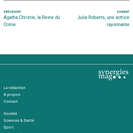
Navigation
Article
PRÉCÉDENT
SUIVANT
Ar
Agatha Christie, la Reine du
Julia Roberts, une actrice
de
précédent
s
Crime
rayonnante
l’article
La rédaction
A propos
Contact
Société
Sciences & Santé
Sport