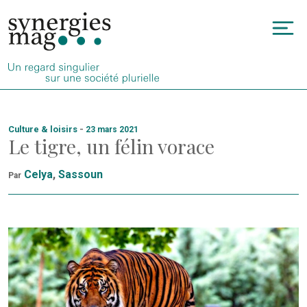
Allez
au
To
contenu
na
Culture & loisirs
-
23 mars 2021
Le tigre, un félin vorace
Celya
,
Sassoun
Par