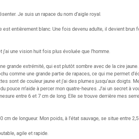
enter. Je suis un rapace du nom d’aigle royal.
 est entièrement blanc. Une fois devenu adulte, il devient brun 
t j’ai une vision huit fois plus évoluée que l’homme.
e grande extrémité, qui est plutôt sombre avec de la cire jaune. S
rochu comme une grande partie de rapaces, ce qui me permet d’é
es sont de couleur jaune et j’ai des plumes jusqu’aux doigts. Me
u pouce m’aide à percer mon quatre-heures. J’ai un secret à vous 
 mesure entre 6 et 7 cm de long. Elle se trouve derrière mes ser
 cm de longueur. Mon poids, à l’état sauvage, se situe entre 2,5 
utable, agile et rapide.