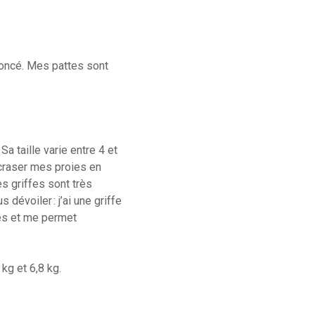
foncé. Mes pattes sont
a taille varie entre 4 et
craser mes proies en
s griffes sont très
dévoiler : j’ai une griffe
res et me permet
kg et 6,8 kg.