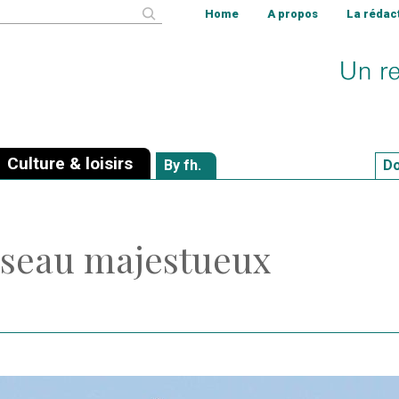
cher
Home
A propos
La rédac
Culture & loisirs
By fh.
Do
 oiseau majestueux