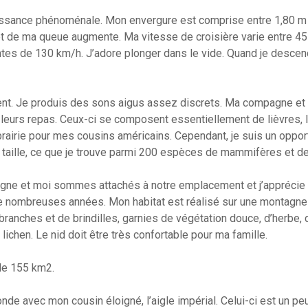
puissance phénoménale. Mon envergure est comprise entre 1,80 m e
et de ma queue augmente. Ma vitesse de croisière varie entre 45 
tes de 130 km/h. J’adore plonger dans le vide. Quand je descend
ent. Je produis des sons aigus assez discrets. Ma compagne et
leurs repas. Ceux-ci se composent essentiellement de lièvres, la
rairie pour mes cousins américains. Cependant, je suis un opport
ur taille, ce que je trouve parmi 200 espèces de mammifères et de
gne et moi sommes attachés à notre emplacement et j’apprécie d
e nombreuses années. Mon habitat est réalisé sur une montagne o
anches et de brindilles, garnies de végétation douce, d’herbe, d
ichen. Le nid doit être très confortable pour ma famille.
 de 155 km2.
onde avec mon cousin éloigné, l’aigle impérial. Celui-ci est un pe