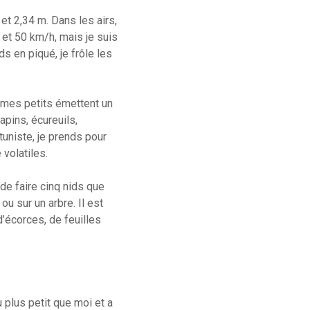
t 2,34 m. Dans les airs,
et 50 km/h, mais je suis
s en piqué, je frôle les
 mes petits émettent un
pins, écureuils,
uniste, je prends pour
 volatiles.
e faire cinq nids que
u sur un arbre. Il est
’écorces, de feuilles
u plus petit que moi et a