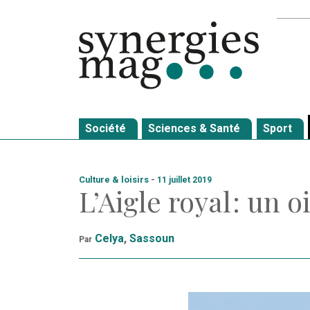
Allez
Recher
au
contenu
Société
Sciences & Santé
Sport
Culture & loisirs
-
11 juillet 2019
L’Aigle royal : un
Celya
,
Sassoun
Par