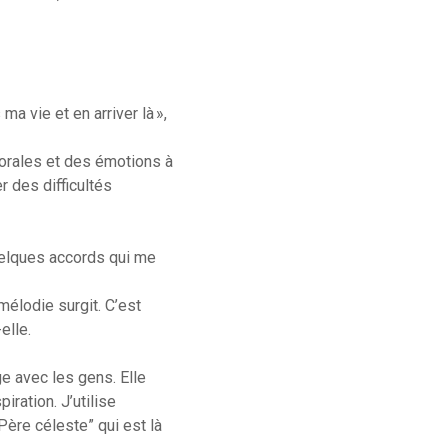
ma vie et en arriver là »,
morales et des émotions à
 des difficultés
uelques accords qui me
mélodie surgit. C’est
elle.
e avec les gens. Elle
iration. J’utilise
Père céleste” qui est là