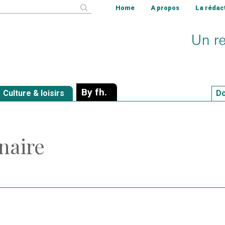
cher
Home
A propos
La rédac
By fh.
Culture & loisirs
Do
naire