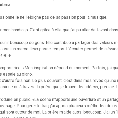
rbara.
ssionnelle ne l’éloigne pas de sa passion pour la musique.
 mon handicap. C’est grâce à elle que j’ai pu aller de l’avant dans 
éunir beaucoup de gens. Elle contribue à partager des valeurs 
t aussi un merveilleux passe-temps. L’écouter permet de s’évader
t-elle.
mpositrice. «Mon inspiration dépend du moment. Parfois, j’ai q
les essaie au piano.
t d’autre fois non. Le plus souvent, c’est dans mes rêves qu’une 
usique ou à travers la prière que je trouve des idées», précise-t-
oduire en public. «La scène m’apporte une ouverture et un partag
essage. Pour gérer le trac, j’ai appris plusieurs méthodes de resp
ui sont autour de moi. La prière m’aide aussi beaucoup. J’ai un “