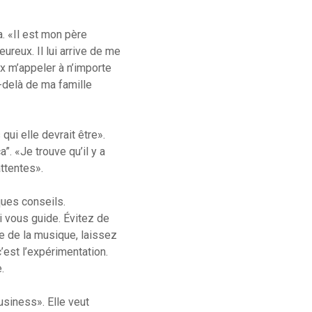
a. «Il est mon père
ureux. Il lui arrive de me
ux m’appeler à n’importe
u-delà de ma famille
qui elle devrait être».
. «Je trouve qu’il y a
ttentes».
ques conseils.
i vous guide. Évitez de
e de la musique, laissez
’est l’expérimentation.
.
siness». Elle veut