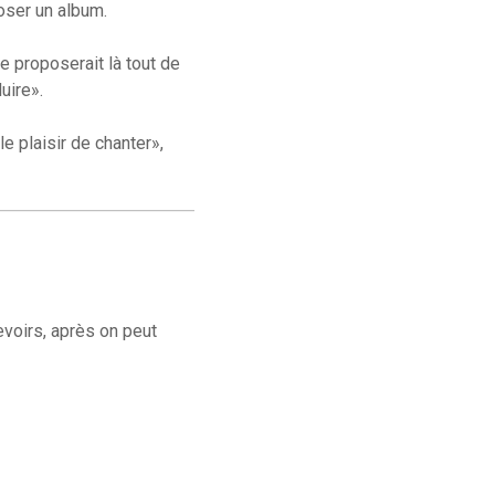
oser un album.
me proposerait là tout de
uire».
le plaisir de chanter»,
evoirs, après on peut