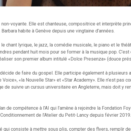
 non-voyante. Elle est chanteuse, compositrice et interprète pri
e, Barbara habite à Genève depuis une vingtaine d’années.
le chant lyrique, le jazz, la comédie musicale, le piano et le théâ
ondres pendant huit mois pour se former à la musique pop. C’est d
 réaliser son premier album intitulé «Dolce Presenza» (douce prése
 décide de faire du gospel. Elle participe également à plusieurs
e Voice», «la Nouvelle Star» et «Star Academy». Elle n’est pas c
e de suivre un cursus universitaire en Angleterre, mais doit y r
bilan de compétence à l’AI qui l’amène à rejoindre la Fondation Fo
Conditionnement de l’Atelier du Petit-Lancy depuis février 2019.
rié qui consiste à mettre sous plis, compter des flyers, remplir d