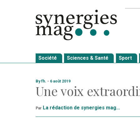
Allez
Recher
au
contenu
Société
Sciences & Santé
Sport
By fh.
-
6 août 2019
Une voix extraordi
La rédaction de synergies mag...
Par