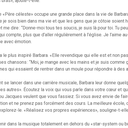
bras», ajoute-t-elle.
 ce «Père céleste» occupe une grande place dans la vie de Barbar
ue je sois bien dans ma vie et que les gens que je côtoie soient he
 me dire : “Donne-moi tous tes soucis, je suis là pour toi. Tu pe
qui compte, plus que d’aller régulièrement à l’église. Je l’aime a
lle avec émotion.
 le plus inspiré Barbara. «Elle revendique qui elle est et non pas 
ses chansons : “Moi, je mange avec les mains et je suis comme ça”
es qui essaient de rentrer dans un moule pour répondre à des a
t se lancer dans une carrière musicale, Barbara leur donne quel
es autres». Écoutez la voix qui vous parle dans votre cœur et qu
 ou Jacques veulent que vous fassiez. Si vous avez envie de fair
ration et ne prenez pas forcément des cours. La meilleure école, c
explorez-le. «Réalisez vos propres expériences», souligne-t-elle
nir dans la musique totalement en dehors du «star-system ou bu