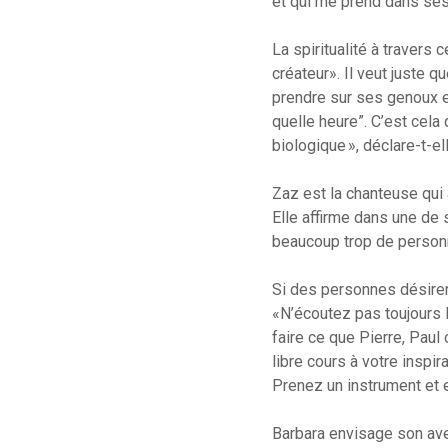
et qui me prend dans ses 
La spiritualité à travers
créateur». Il veut juste q
prendre sur ses genoux et
quelle heure”. C’est cela 
biologique », déclare-t-e
Zaz est la chanteuse qui a
Elle affirme dans une de 
beaucoup trop de personn
Si des personnes désiren
«N’écoutez pas toujours l
faire ce que Pierre, Paul
libre cours à votre inspi
Prenez un instrument et 
Barbara envisage son ave