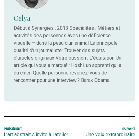
Celya
Début à Synergies : 2013 Spécialités : Métiers et
activités des personnes avec une déficience
visuelle – dans la peau d’un animal La principale
qualité d’un journaliste : Trouver des sujets
d’articles originaux Votre passion : L’équitation Un
article qui vous a marqué : Hoshi, un apprenti qui a
du chien Quelle personne rêveriez-vous de
rencontrer pour une interview ? Barak Obama
Navigation
Article
PRÉCÉDENT
SUIVANT
Ar
L’art abstrait s’invite à l’atelier
Une voix extraordinaire
de
précédent
s