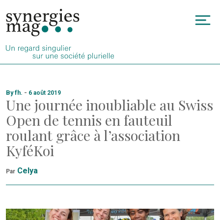
Allez
au
To
contenu
na
By fh.
-
6 août 2019
Une journée inoubliable au Swiss
Open de tennis en fauteuil
roulant grâce à l’association
KyféKoi
Celya
Par