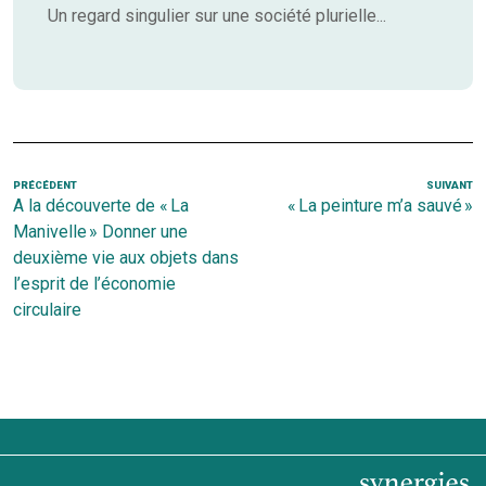
Un regard singulier sur une société plurielle...
Navigation
Article
PRÉCÉDENT
SUIVANT
Ar
A la découverte de « La
« La peinture m’a sauvé »
de
précédent
s
Manivelle » Donner une
l’article
deuxième vie aux objets dans
l’esprit de l’économie
circulaire