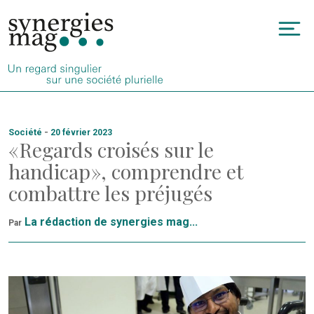
Allez
au
To
contenu
na
Société
-
20 février 2023
« Regards croisés sur le
handicap », comprendre et
combattre les préjugés
La rédaction de synergies mag...
Par