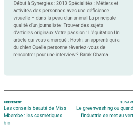
Début à Synergies : 2013 Spécialités : Métiers et
activités des personnes avec une déficience
visuelle – dans la peau d’un animal La principale
qualité d’un journaliste : Trouver des sujets
d’articles originaux Votre passion : L’équitation Un
article qui vous a marqué : Hoshi, un apprenti qui a
du chien Quelle personne rêveriez-vous de
rencontrer pour une interview ? Barak Obama
Navigation
Article
PRÉCÉDENT
SUIVANT
Ar
Les conseils beauté de Miss
Le greenwashing ou quand
de
précédent
s
Mbembe : les cosmétiques
l’industrie se met au vert
l’article
bio