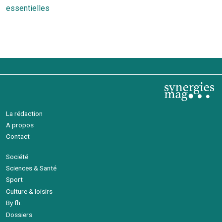
l’article
essentielles
La rédaction
A propos
Contact
Société
Sciences & Santé
Sport
Culture & loisirs
By fh.
Dossiers