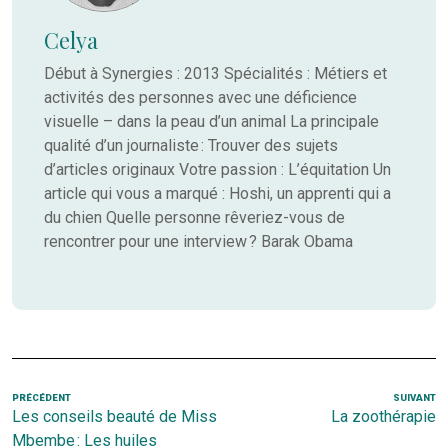
Celya
Début à Synergies : 2013 Spécialités : Métiers et
activités des personnes avec une déficience
visuelle – dans la peau d’un animal La principale
qualité d’un journaliste : Trouver des sujets
d’articles originaux Votre passion : L’équitation Un
article qui vous a marqué : Hoshi, un apprenti qui a
du chien Quelle personne rêveriez-vous de
rencontrer pour une interview ? Barak Obama
Navigation
Article
PRÉCÉDENT
SUIVANT
Ar
Les conseils beauté de Miss
La zoothérapie
de
précédent
s
Mbembe : Les huiles