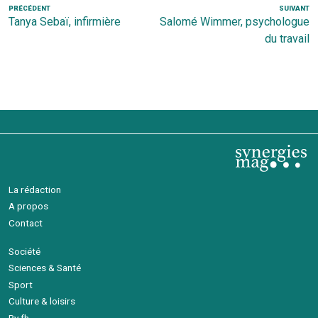
Navigation
Article
PRÉCÉDENT
SUIVANT
Ar
Tanya Sebaï, infirmière
Salomé Wimmer, psychologue
de
précédent
s
du travail
l’article
La rédaction
A propos
Contact
Société
Sciences & Santé
Sport
Culture & loisirs
By fh.