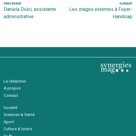
Navigation
Article
PRÉCÉDENT
SUIVANT
Ar
Daniela Dolci, assistante
Les stages externes à Foyer-
de
précédent
s
administrative
Handicap
l’article
La rédaction
A propos
Contact
Société
Sciences & Santé
Sport
Culture & loisirs
By fh.