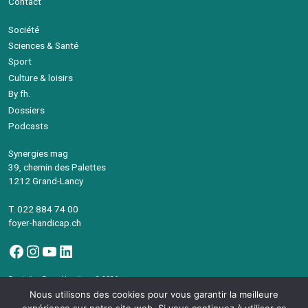
Contact
Société
Sciences & Santé
Sport
Culture & loisirs
By fh.
Dossiers
Podcasts
Synergies mag
39, chemin des Palettes
1212 Grand-Lancy
T. 022 884 74 00
foyer-handicap.ch
Facebook
Instagram
YouTube
LinkedIn
Fondation Foyer-Handicap © 2026
Avec le soutien de la République et canton de Genève
Nous utilisons des cookies pour vous garantir la meilleure
©Synergies Mag – Intégration
devsector.ch