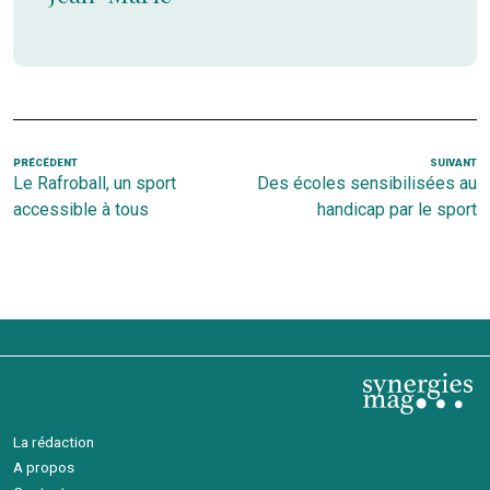
Navigation
Article
PRÉCÉDENT
SUIVANT
Ar
Le Rafroball, un sport
Des écoles sensibilisées au
de
précédent
s
accessible à tous
handicap par le sport
l’article
La rédaction
A propos