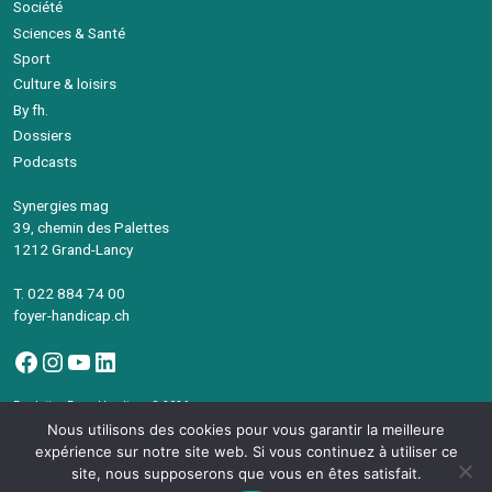
Société
Sciences & Santé
Sport
Culture & loisirs
By fh.
Dossiers
Podcasts
Synergies mag
39, chemin des Palettes
1212 Grand-Lancy
T. 022 884 74 00
foyer-handicap.ch
Facebook
Instagram
YouTube
LinkedIn
Fondation Foyer-Handicap © 2026
Avec le soutien de la République et canton de Genève
Nous utilisons des cookies pour vous garantir la meilleure
©Synergies Mag – Intégration
devsector.ch
expérience sur notre site web. Si vous continuez à utiliser ce
site, nous supposerons que vous en êtes satisfait.