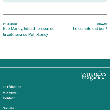
Navigation
Article
PRÉCÉDENT
SUIVANT
Ar
Bob Marley, hôte d’honneur de
Le compte est bon !
de
précédent
s
la cafétéria du Petit-Lancy
l’article
La rédaction
A propos
Contact
Société