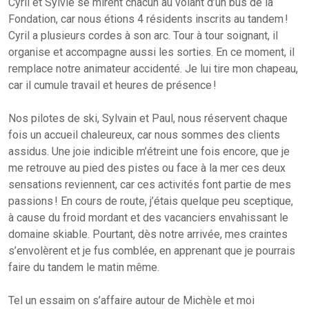
Cyril et Sylvie se mirent chacun au volant d’un bus de la
Fondation, car nous étions 4 résidents inscrits au tandem !
Cyril a plusieurs cordes à son arc. Tour à tour soignant, il
organise et accompagne aussi les sorties. En ce moment, il
remplace notre animateur accidenté. Je lui tire mon chapeau,
car il cumule travail et heures de présence !
Nos pilotes de ski, Sylvain et Paul, nous réservent chaque
fois un accueil chaleureux, car nous sommes des clients
assidus. Une joie indicible m’étreint une fois encore, que je
me retrouve au pied des pistes ou face à la mer ces deux
sensations reviennent, car ces activités font partie de mes
passions ! En cours de route, j’étais quelque peu sceptique,
à cause du froid mordant et des vacanciers envahissant le
domaine skiable. Pourtant, dès notre arrivée, mes craintes
s’envolèrent et je fus comblée, en apprenant que je pourrais
faire du tandem le matin même.
Tel un essaim on s’affaire autour de Michèle et moi