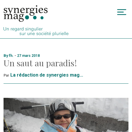
Allez
au
To
contenu
na
By fh.
-
27 mars 2018
Un saut au paradis !
La rédaction de synergies mag...
Par