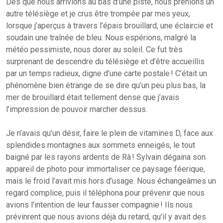
Dès que nous arrivions au bas d’une piste, nous prenions un
autre télésiège et je crus être trompée par mes yeux,
lorsque j’aperçus à travers l’épais brouillard, une éclaircie et
soudain une traînée de bleu. Nous espérions, malgré la
météo pessimiste, nous dorer au soleil. Ce fut très
surprenant de descendre du télésiège et d’être accueillis
par un temps radieux, digne d’une carte postale ! C’était un
phénomène bien étrange de se dire qu’un peu plus bas, la
mer de brouillard était tellement dense que j’avais
l’impression de pouvoir marcher dessus.
Je n’avais qu’un désir, faire le plein de vitamines D, face aux
splendides montagnes aux sommets enneigés, le tout
baigné par les rayons ardents de Râ ! Sylvain dégaina son
appareil de photo pour immortaliser ce paysage féerique,
mais le froid l’avait mis hors d’usage. Nous échangeâmes un
regard complice, puis il téléphona pour prévenir que nous
avions l’intention de leur fausser compagnie ! Ils nous
prévinrent que nous avions déjà du retard, qu’il y avait des