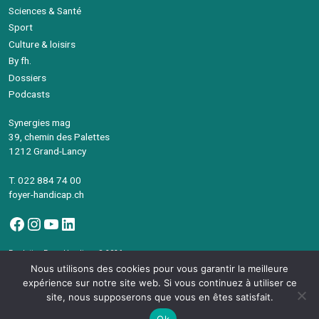
Sciences & Santé
Sport
Culture & loisirs
By fh.
Dossiers
Podcasts
Synergies mag
39, chemin des Palettes
1212 Grand-Lancy
T. 022 884 74 00
foyer-handicap.ch
Facebook
Instagram
YouTube
LinkedIn
Fondation Foyer-Handicap © 2026
Avec le soutien de la République et canton de Genève
Nous utilisons des cookies pour vous garantir la meilleure
©Synergies Mag – Intégration
devsector.ch
expérience sur notre site web. Si vous continuez à utiliser ce
site, nous supposerons que vous en êtes satisfait.
Ok