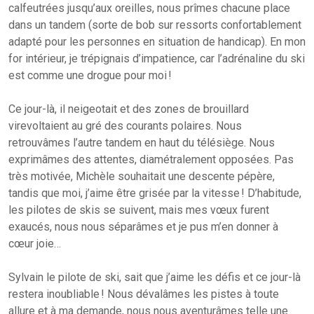
calfeutrées jusqu’aux oreilles, nous prîmes chacune place
dans un tandem (sorte de bob sur ressorts confortablement
adapté pour les personnes en situation de handicap). En mon
for intérieur, je trépignais d’impatience, car l’adrénaline du ski
est comme une drogue pour moi !
Ce jour-là, il neigeotait et des zones de brouillard
virevoltaient au gré des courants polaires. Nous
retrouvâmes l’autre tandem en haut du télésiège. Nous
exprimâmes des attentes, diamétralement opposées. Pas
très motivée, Michèle souhaitait une descente pépère,
tandis que moi, j’aime être grisée par la vitesse ! D’habitude,
les pilotes de skis se suivent, mais mes vœux furent
exaucés, nous nous séparâmes et je pus m’en donner à
cœur joie…
Sylvain le pilote de ski, sait que j’aime les défis et ce jour-là
restera inoubliable ! Nous dévalâmes les pistes à toute
allure et à ma demande, nous nous aventurâmes telle une