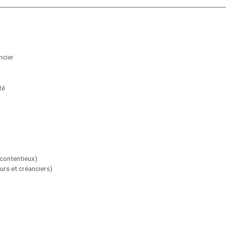
ncier
té
 contentieux)
rs et créanciers)