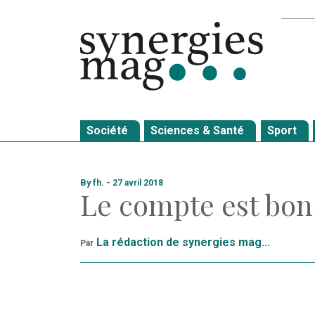
Allez
Recher
au
contenu
Société
Sciences & Santé
Sport
By fh.
-
27 avril 2018
Le compte est bon 
La rédaction de synergies mag...
Par