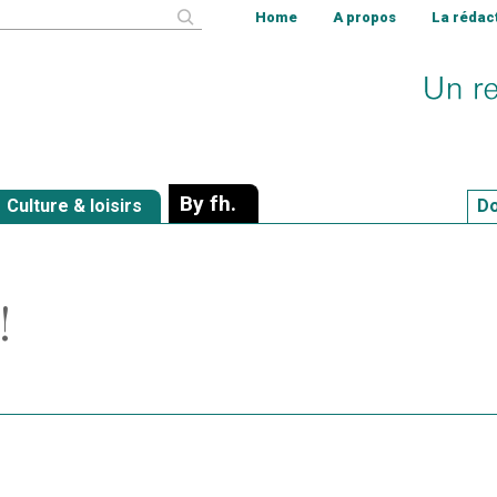
cher
Home
A propos
La rédac
By fh.
Culture & loisirs
Do
!