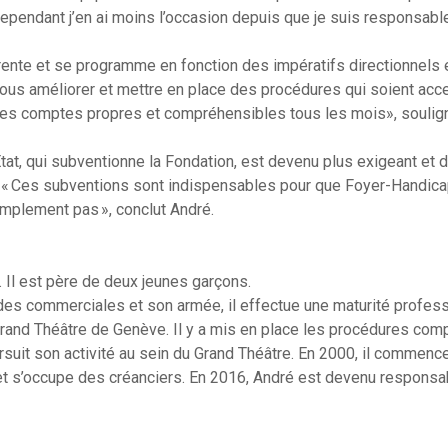
Cependant j’en ai moins l’occasion depuis que je suis responsable»,
rente et se programme en fonction des impératifs directionnels e
us améliorer et mettre en place des procédures qui soient acce
 des comptes propres et compréhensibles tous les mois», souligne
État, qui subventionne la Fondation, est devenu plus exigeant e
 « Ces subventions sont indispensables pour que Foyer-Handica
implement pas », conclut André.
 Il est père de deux jeunes garçons.
es commerciales et son armée, il effectue une maturité profess
Grand Théâtre de Genève. Il y a mis en place les procédures com
ursuit son activité au sein du Grand Théâtre. En 2000, il commen
 s’occupe des créanciers. En 2016, André est devenu responsab