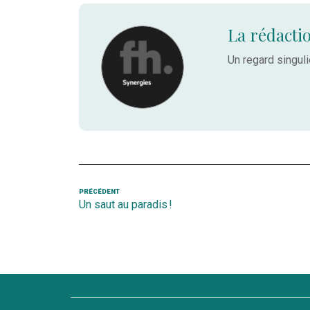
La rédacti
Un regard singulie
Navigation
Article
PRÉCÉDENT
Un saut au paradis !
précédent
de
l’article