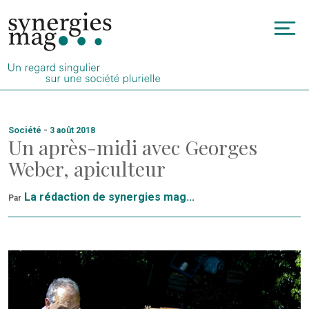
Allez
au
To
contenu
na
Société
-
3 août 2018
Un après-midi avec Georges
Weber, apiculteur
La rédaction de synergies mag...
Par