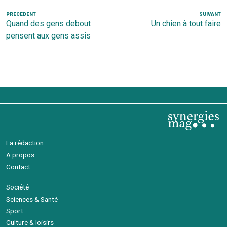
Navigation
Article
PRÉCÉDENT
SUIVANT
Ar
Quand des gens debout
Un chien à tout faire
de
précédent
s
pensent aux gens assis
l’article
La rédaction
A propos
Contact
Société
Sciences & Santé
Sport
Culture & loisirs