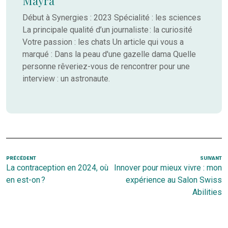
Mayra
Début à Synergies : 2023 Spécialité : les sciences
La principale qualité d’un journaliste : la curiosité
Votre passion : les chats Un article qui vous a
marqué : Dans la peau d'une gazelle dama Quelle
personne rêveriez-vous de rencontrer pour une
interview : un astronaute.
Navigation
Article
PRÉCÉDENT
SUIVANT
Ar
La contraception en 2024, où
Innover pour mieux vivre : mon
de
précédent
s
en est-on ?
expérience au Salon Swiss
l’article
Abilities