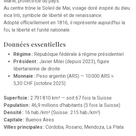
Marie, protectrice du pays.
Au centre trône le Soleil de Mai, visage doré inspiré du dieu
inca Inti, symbole de liberté et de renaissance.
Adopté officiellement en 1816, il représente aujourd’hui la
foi, la liberté et l’unité nationale.
Données essentielles
Régime :
République fédérale à régime présidentiel
Président :
Javier Milei (depuis 2023), figure
libertarienne de droite
Monnaie :
Peso argentin (ARS) — 10 000 ARS ≈
5,30 CHF (octobre 2025)
Superficie :
2 791 810 km² — soit 67 fois la Suisse
Population :
46,9 millions d’habitants (5 fois la Suisse)
Densité :
16 hab./km² (Suisse : 215 hab./km²)
Capitale :
Buenos Aires
Villes principales :
Córdoba, Rosario, Mendoza, La Plata