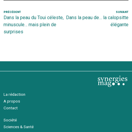
Navigation
Article
PRÉCÉDENT
SUIVANT
Ar
Dans la peau du Toui céleste,
Dans la peau de… la calopsitte
de
précédent
s
minuscule… mais plein de
élégante
l’article
surprises
La rédaction
A propos
Contact
Société
Sciences & Santé