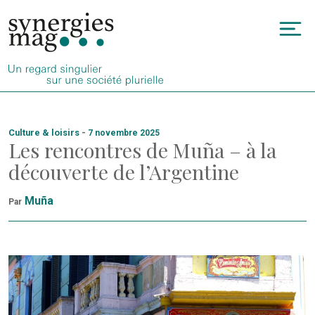
Allez
au
To
contenu
na
Culture & loisirs
-
7 novembre 2025
Les rencontres de Muña – à la
découverte de l’Argentine
Muña
Par