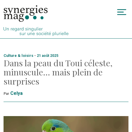
Allez
au
To
contenu
na
Culture & loisirs
-
21 août 2025
Dans la peau du Toui céleste,
minuscule… mais plein de
surprises
Celya
Par