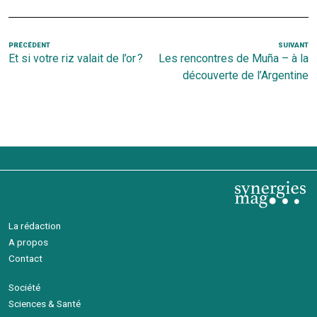
Navigation
Article
PRÉCÉDENT
SUIVANT
Ar
Et si votre riz valait de l’or ?
Les rencontres de Muña – à la
de
précédent
s
découverte de l’Argentine
l’article
La rédaction
A propos
Contact
Société
Sciences & Santé