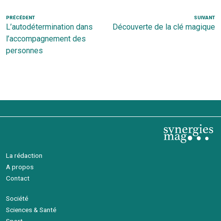
Navigation
Article
PRÉCÉDENT
SUIVANT
Ar
L’autodétermination dans
Découverte de la clé magique
de
précédent
s
l’accompagnement des
l’article
personnes
La rédaction
A propos
Contact
Société
Sciences & Santé