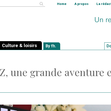
cher
Home
A propos
La rédac
Culture & loisirs
By fh.
Do
 Z, une grande aventure