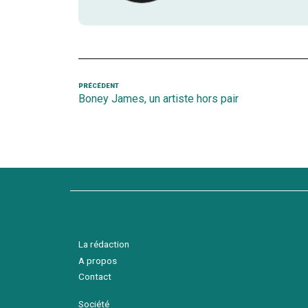
Navigation
Article
PRÉCÉDENT
Boney James, un artiste hors pair
précédent
de
l’article
La rédaction
A propos
Contact
Société