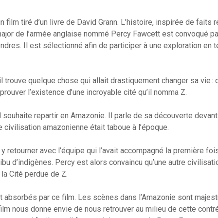
 film tiré d’un livre de David Grann. L’histoire, inspirée de faits
major de l’armée anglaise nommé Percy Fawcett est convoqué par
dres. Il est sélectionné afin de participer à une exploration en 
 il trouve quelque chose qui allait drastiquement changer sa vie 
prouver l’existence d’une incroyable cité qu’il nomma Z.
il souhaite repartir en Amazonie. Il parle de sa découverte devant
ne civilisation amazonienne était taboue à l’époque.
y retourner avec l’équipe qui l’avait accompagné la première fois.
u d’indigènes. Percy est alors convaincu qu’une autre civilisation
 la Cité perdue de Z.
absorbés par ce film. Les scènes dans l’Amazonie sont majes
 film nous donne envie de nous retrouver au milieu de cette contr