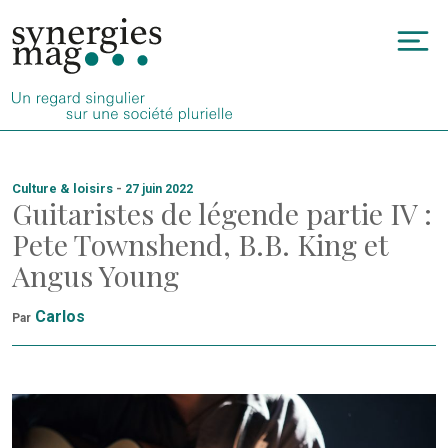
Allez
au
To
contenu
na
Culture & loisirs
-
27 juin 2022
Guitaristes de légende partie IV :
Pete Townshend, B.B. King et
Angus Young
Carlos
Par