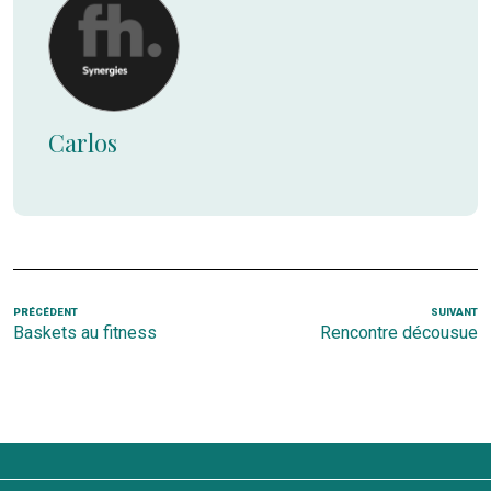
Carlos
Navigation
Article
PRÉCÉDENT
SUIVANT
Ar
Baskets au fitness
Rencontre décousue
de
précédent
s
l’article