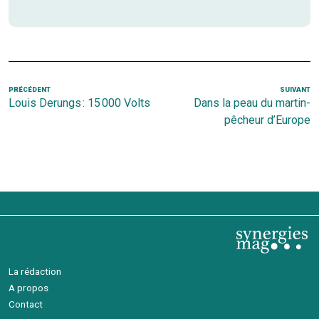
Navigation
Article
PRÉCÉDENT
SUIVANT
Ar
Louis Derungs : 15 000 Volts
Dans la peau du martin-
de
précédent
s
pêcheur d’Europe
l’article
La rédaction
A propos
Contact