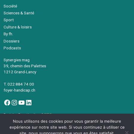
Société
Sciences & Santé
Sport
Culture & loisirs
By fh.
Dossiers
Podcasts
Synergies mag
39, chemin des Palettes
1212 Grand-Lancy
T. 022 884 74 00
foyer-handicap.ch
Facebook
Instagram
YouTube
LinkedIn
Fondation Foyer-Handicap © 2026
Avec le soutien de la République et canton de Genève
Nous utilisons des cookies pour vous garantir la meilleure
©Synergies Mag – Intégration
devsector.ch
expérience sur notre site web. Si vous continuez à utiliser ce
site, nous supposerons que vous en êtes satisfait.