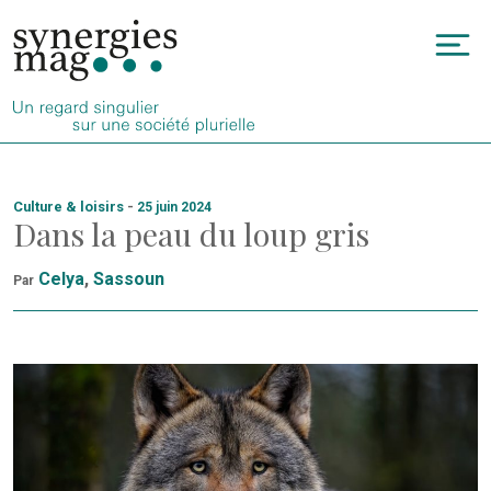
Allez
au
To
contenu
na
Culture & loisirs
-
25 juin 2024
Dans la peau du loup gris
Celya
,
Sassoun
Par