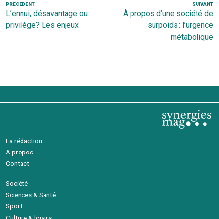
Navigation
Article
PRÉCÉDENT
SUIVANT
Ar
L’ennui, désavantage ou
À propos d’une société de
de
précédent
s
privilège? Les enjeux
surpoids : l’urgence
l’article
métabolique
La rédaction
A propos
Contact
Société
Sciences & Santé
Sport
Culture & loisirs