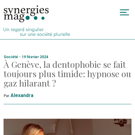
Allez
au
To
contenu
na
Société
-
19 février 2024
À Genève, la dentophobie se fait
toujours plus timide: hypnose ou
gaz hilarant ?
Alexandra
Par