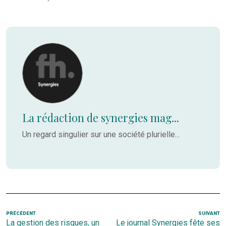
La rédaction de synergies mag...
Un regard singulier sur une société plurielle...
Navigation
Article
PRÉCÉDENT
SUIVANT
Ar
La gestion des risques, un
Le journal Synergies fête ses