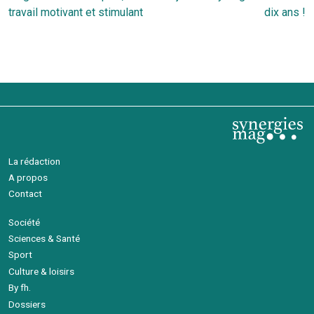
de
précédent
s
travail motivant et stimulant
dix ans !
l’article
La rédaction
A propos
Contact
Société
Sciences & Santé
Sport
Culture & loisirs
By fh.
Dossiers