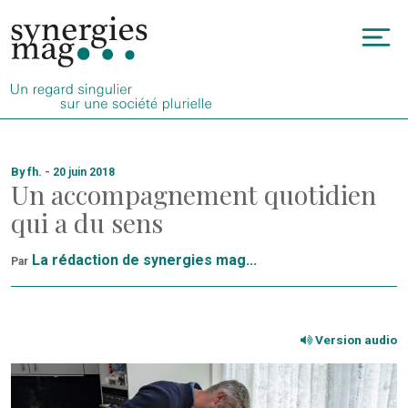
Allez
au
To
contenu
na
By fh.
-
20 juin 2018
Un accompagnement quotidien
qui a du sens
La rédaction de synergies mag...
Par
Version audio